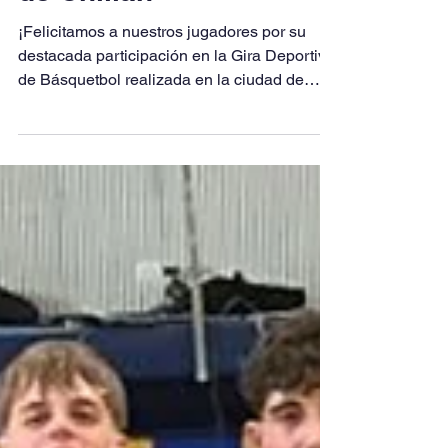
Destacada
participación en la Gira
de Chillán
¡Felicitamos a nuestros jugadores por su
destacada participación en la Gira Deportiva
de Básquetbol realizada en la ciudad de
Chillán! Categoría Infantil Damas: Segundo
Lugar Categoría Superior Varones: Tercer
Lugar Destacamos especialmente a Maite
Valenzuela, quien fue reconocida como
Mejor Defensa del torneo, reflejando su
compromiso y espíritu deportivo.
Agradecemos al Colegio Seminario Padre
Hurtado de Chillán, equipo anfitrión, por la
organización y la excelente experi