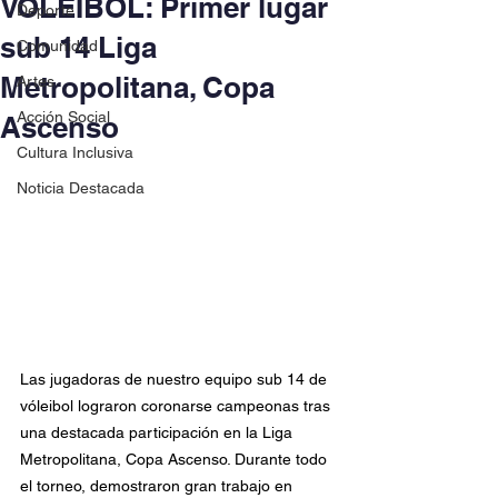
VÓLEIBOL: Primer lugar
Deporte
sub 14 Liga
Comunidad
Metropolitana, Copa
Artes
Acción Social
Ascenso
Cultura Inclusiva
Noticia Destacada
Las jugadoras de nuestro equipo sub 14 de 
vóleibol lograron coronarse campeonas tras 
una destacada participación en la Liga 
Metropolitana, Copa Ascenso. Durante todo 
el torneo, demostraron gran trabajo en 