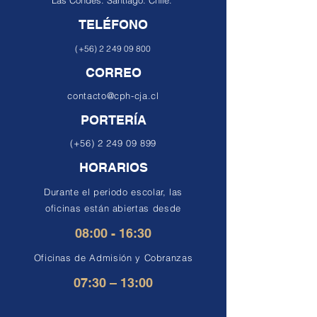
Las Condes.
Santiago. Chile.
TELÉFONO
(+56)
2 249 09 800
CORREO
contacto@cph-cja.cl
PORTERÍA
(+56)
2 249 09 899
HORARIOS
Durante el periodo escolar, las
oficinas están abiertas desde
08:00 - 16:30
Oficinas de Admisión y Cobranzas
07:30 – 13:00