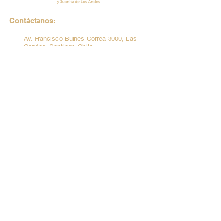
Contáctanos:
Av. Francisco Bulnes Correa 3000, Las
Condes. Santiago. Chile
contacto@cph-cja.cl
(+56)
2 249 09 800
Síguenos:
cphcja_oficial
Trabaja con nosotros:
Si te interesa ser parte de nuestro
Proyecto Educativo, envíanos tus datos a
contacto@cph-cja.cl