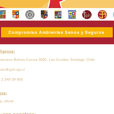
Compromiso Ambientes Sanos y Seguros
tanos:
rancisco Bulnes Correa 3000, Las Condes. Santiago. Chile
acto@cph-cja.cl
) 2 249 09 800
os:
a_oficial