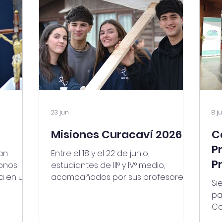
23 jun
8 j
Misiones Curacaví 2026
C
P
an
Entre el 18 y el 22 de junio,
P
donos
estudiantes de III° y IV° medio,
a en una
acompañados por sus profesores y
Si
 alumnos
por nuestro capellán, P. Marcelo
pa
uentro
Oñederra SJ, participaron en una
Co
omiso
nueva experiencia de servicio en la
En