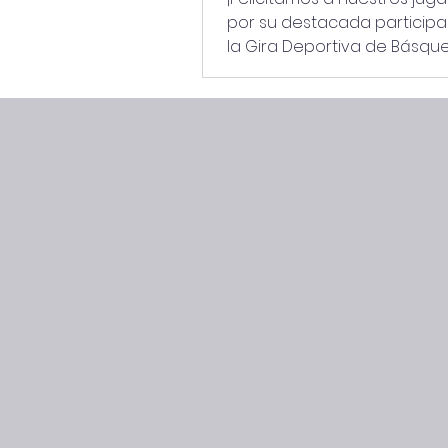
por su destacada participa
la Gira Deportiva de Básqu
realizada en la ciudad de Ch
Categoría Infantil Damas: 
Lugar Categoría Superior V
Tercer Lugar Destacamos
especialmente a Maite Vale
quien fue reconocida como
Defensa del torneo, refleja
compromiso y espíritu depor
Agradecemos al Colegio S
Padre Hurtado de Chillán, 
anfitrión, por la organización
excelente experi