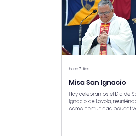
hace 7 días
Misa San Ignacio
Hoy celebramos el Día de S
Ignacio de Loyola, reunién
como comunidad educativ
Eucaristía junto a nuestros
y educadores. En este enc
renovamos nuestro compr