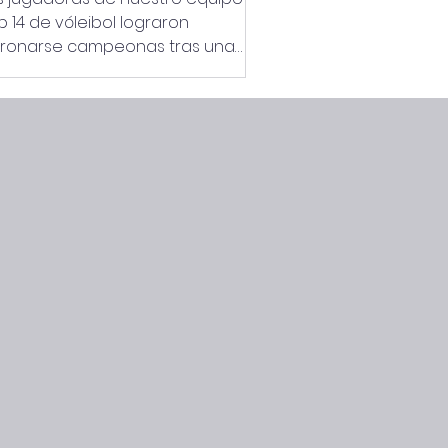
b 14 de vóleibol lograron
ronarse campeonas tras una
stacada participación en la Liga
tropolitana, Copa Ascenso.
rante todo el torneo,
mostraron gran trabajo en
uipo. Además, celebramos que
estra alumna Josefa de 8° básico
e reconocida como Mejor
gadora del Campeonato, un
recido premio a su talento y
fuerzo. ¡Felicitaciones a todas
estras jugadoras por este logro!