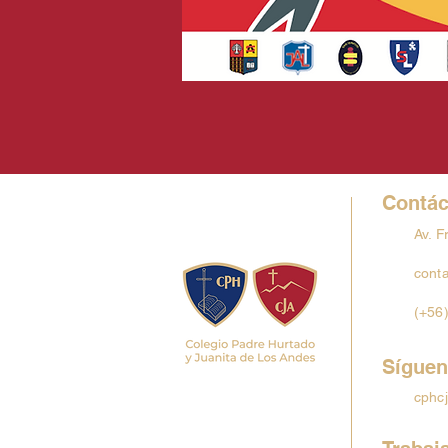
Contác
Av. F
cont
(+56
Síguen
cphcj