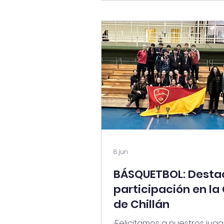
con el mensaje ignaciano y
valores que inspiran nuestr
Proyecto Educativo, fortale
nuestra misión como coleg
católico. Además, durante l
celebración dimos inicio al 
Solidaridad, que viviremos 
agosto con distintas activi
para ayudar a quienes más
neces
8 jun
BÁSQUETBOL: Dest
participación en la 
de Chillán
¡Felicitamos a nuestros jug