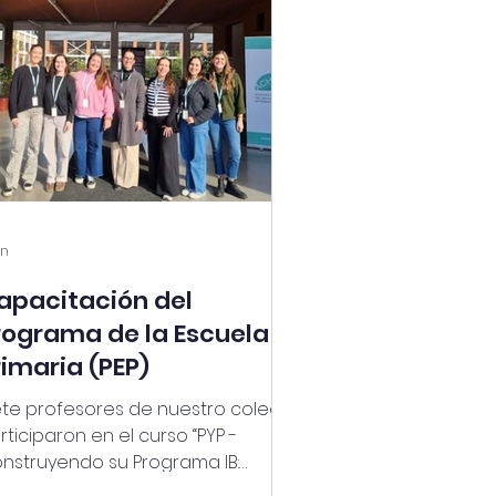
un
apacitación del
rograma de la Escuela
rimaria (PEP)
ete profesores de nuestro colegio
rticiparon en el curso “PYP -
nstruyendo su Programa IB:
señanza”, una instancia de